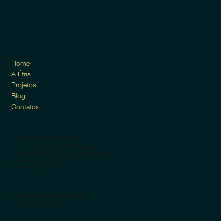
Home
A Étris
Projetos
Blog
Contatos
contato@etris.com.br
Tel:
2476-0205 (
11
fábrica)
Rua Soldado Anésio Antão Ferreira, 301
Vila Maria, São Paulo - SP
CEP 02142-000
Política de privacidade
Termos de uso